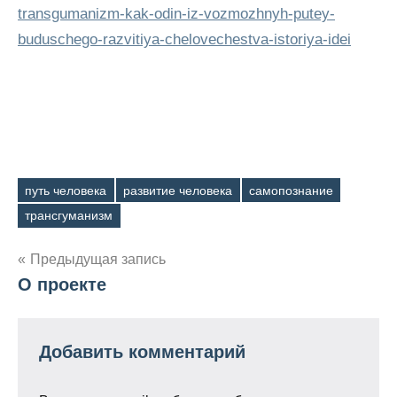
transgumanizm-kak-odin-iz-vozmozhnyh-putey-
buduschego-razvitiya-chelovechestva-istoriya-idei
путь человека
развитие человека
самопознание
Метки
трансгуманизм
Навигация
Предыдущая запись
О проекте
по
записям
Добавить комментарий